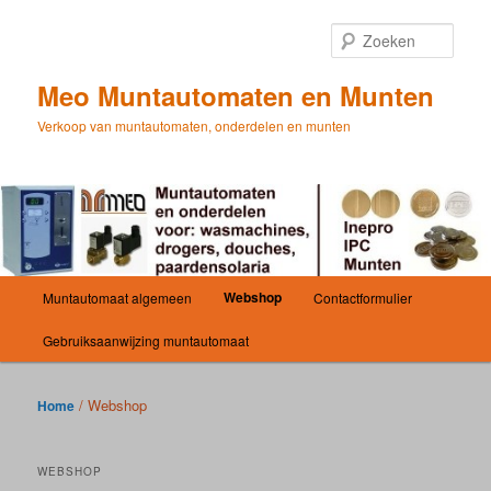
Spring
Spring
naar
naar
Zoek
de
de
primaire
secundaire
Meo Muntautomaten en Munten
inhoud
inhoud
Verkoop van muntautomaten, onderdelen en munten
Hoofdmenu
Webshop
Muntautomaat algemeen
Contactformulier
Gebruiksaanwijzing muntautomaat
/ Webshop
Home
WEBSHOP