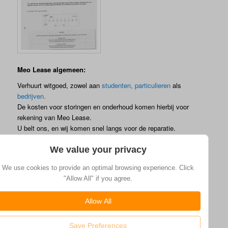
Meo Lease algemeen:
Verhuurt witgoed, zowel aan
studenten, particulieren
als
bedrijven
.
De kosten voor storingen en onderhoud komen hierbij voor
rekening van Meo Lease.
U belt ons, en wij komen snel langs voor de reparatie.
Meo kan desgewenst deze wasmachines en wasdrogers leveren
We value your privacy
en aansluiten op Inepro muntautomaten. Deze kunt u in
combinatie met een wasmachine of droger eveneens bij ons
We use cookies to provide an optimal browsing experience. Click
huren.
"Allow All" if you agree.
Allow All
Geplaatst in
Geen categorie
|
Geef een reactie
Save Preferences