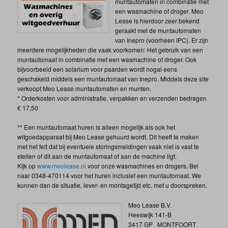
muntautomaten in combinatie met
een wasmachine of droger. Meo
Lease is hierdoor zeer bekend
geraakt met de muntautomaten
van Inepro (voorheen IPC). Er zijn
meerdere mogelijkheden die vaak voorkomen: Het gebruik van een
muntautomaat in combinatie met een wasmachine of droger. Ook
bijvoorbeeld een solarium voor paarden wordt nogal eens
geschakeld middels een muntautomaat van Inepro. Middels deze site
verkoopt Meo Lease muntautomaten en munten.
* Orderkosten voor administratie, verpakken en verzenden bedragen
€ 17,50
** Een muntautomaat huren is alleen mogelijk als ook het
witgoedapparaat bij Meo Lease gehuurd wordt. Dit heeft te maken
met het feit dat bij eventuele storingsmeldingen vaak niet is vast te
stellen of dit aan de muntautomaat of aan de machine ligt.
Kijk op
www.meolease.nl
voor onze wasmachines en drogers. Bel
naar 0348-470114 voor het huren inclusief een muntautomaat. We
kunnen dan de situatie, lever- en montagetijd etc. met u doorspreken.
Meo Lease B.V.
Heeswijk 141-B
3417 GP MONTFOORT