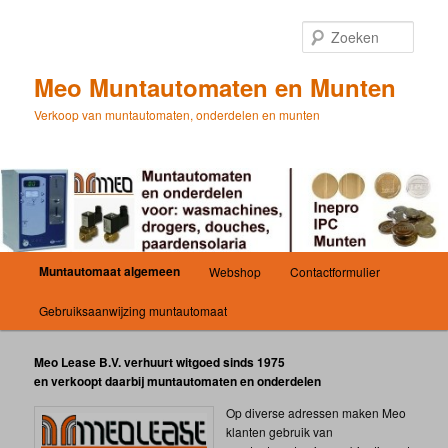
Spring
naar
Zoek
de
primaire
Meo Muntautomaten en Munten
inhoud
Verkoop van muntautomaten, onderdelen en munten
Hoofdmenu
Muntautomaat algemeen
Webshop
Contactformulier
Gebruiksaanwijzing muntautomaat
Meo Lease B.V. verhuurt witgoed sinds 1975
en verkoopt daarbij muntautomaten en onderdelen
Op diverse adressen maken Meo
klanten gebruik van