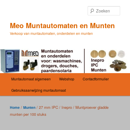
Spring
naar
Zoek
de
primaire
Meo Muntautomaten en Munten
inhoud
Verkoop van muntautomaten, onderdelen en munten
Hoofdmenu
Muntautomaat algemeen
Webshop
Contactformulier
Gebruiksaanwijzing muntautomaat
/
/ 27 mm IPC / Inepro / Muntproever gladde
Home
Munten
munten per 100 stuks