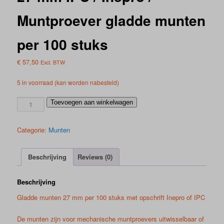
Muntproever gladde munten
per 100 stuks
€
57,50
Excl. BTW
5 in voorraad (kan worden nabesteld)
27
Toevoegen aan winkelwagen
mm
IPC
Categorie:
Munten
/
Inepro
/
Beschrijving
Reviews (0)
Muntproever
gladde
Beschrijving
munten
per
Gladde munten 27 mm per 100 stuks met opschrift Inepro of IPC
100
stuks
De munten zijn voor mechanische muntproevers uitwisselbaar of