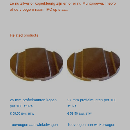
quantity
ze nu zilver of koperkleurig zijn en of er nu Muntproever, Inepro
of de vroegere naam IPC op staat.
Related products
25 mm profielmunten kopen
27 mm profielmunten per 100
per 100 stuks
stuks
€
59,50
€
59,50
Excl. BTW
Excl. BTW
Toevoegen aan winkelwagen
Toevoegen aan winkelwagen