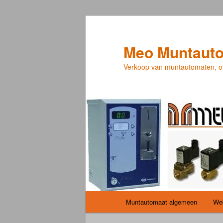
Spring
naar
de
Meo Muntauto
primaire
Verkoop van muntautomaten, o
inhoud
Hoofdmenu
Muntautomaat algemeen
We