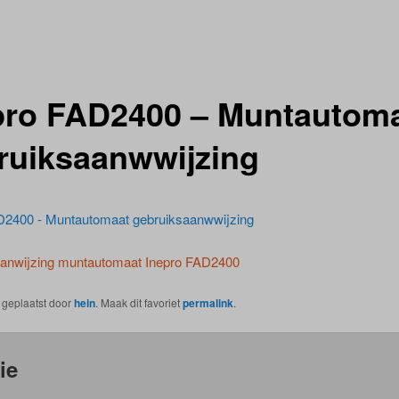
pro FAD2400 – Muntautom
ruiksaanwwijzing
D2400 - Muntautomaat gebruiksaanwwijzing
anwijzing muntautomaat Inepro FAD2400
s geplaatst door
hein
. Maak dit favoriet
permalink
.
ie