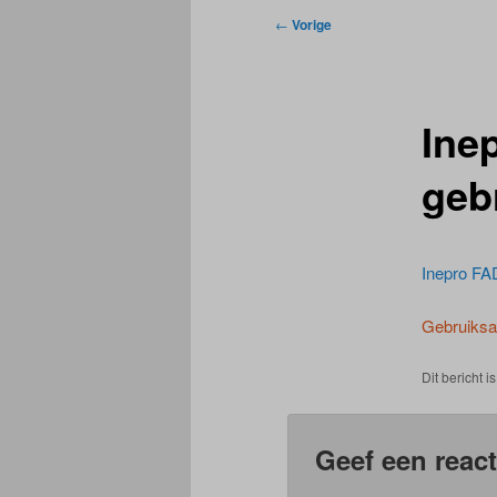
Bericht
←
Vorige
navigatie
Ine
geb
Inepro FA
Gebruiksa
Dit bericht i
Geef een react