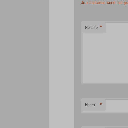
Je e-mailadres wordt niet ge
*
Reactie
*
Naam